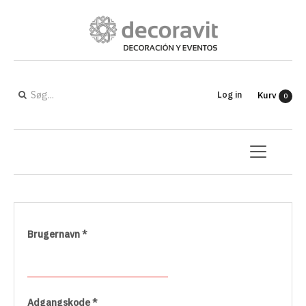
Log in
Kurv
0
Brugernavn
*
Adgangskode
*