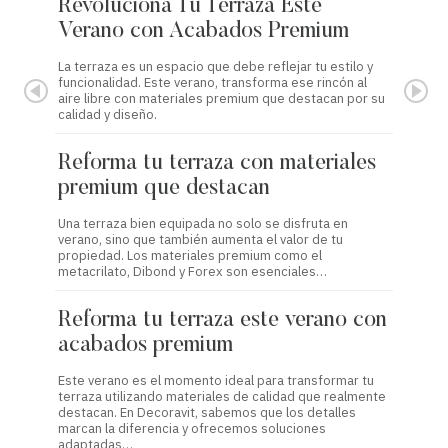
Revoluciona Tu Terraza Este
Refor
Verano con Acabados Premium
con 
La terraza es un espacio que debe reflejar tu estilo y
Este ver
funcionalidad. Este verano, transforma ese rincón al
acabados
aire libre con materiales premium que destacan por su
transfor
calidad y diseño.
metacril
Reforma tu terraza con materiales
Refor
premium que destacan
premi
Una terraza bien equipada no solo se disfruta en
Este ver
verano, sino que también aumenta el valor de tu
aspecto 
propiedad. Los materiales premium como el
material
metacrilato, Dibond y Forex son esenciales…
estética
Reforma tu terraza este verano con
Refor
acabados premium
con 
Este verano es el momento ideal para transformar tu
Transfor
terraza utilizando materiales de calidad que realmente
clave pa
destacan. En Decoravit, sabemos que los detalles
acabados
marcan la diferencia y ofrecemos soluciones
estético
adaptadas…