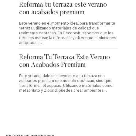
Reforma tu terraza este verano
Refo
con acabados premium
con 
Este verano es el momento ideal para transformar tu
Transfo
terraza utilizando materiales de calidad que
clave p
realmente destacan. En Decoravit, sabemos que los
acabado
detalles marcan la diferencia y ofrecemos soluciones
es esté
adaptadas…
Tran
Reforma Tu Terraza Este Verano
Vera
con Acabados Premium
Mate
Este verano, dale un nuevo aire a tu terraza con
Este ver
acabados premium que no solo destacan, sino que
material
transforman el espacio. Utilizando materiales como
En Deco
metacrilato y Dibond, puedes crear ambientes…
metacri