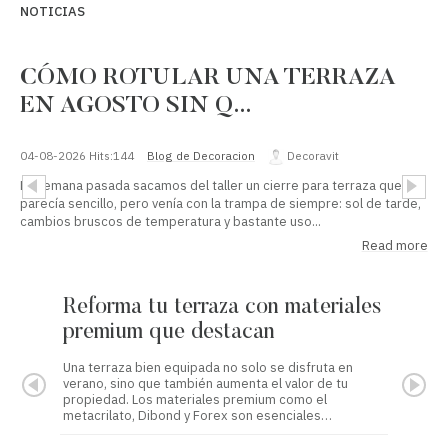
NOTICIAS
CÓMO ROTULAR UNA TERRAZA
EN AGOSTO SIN Q…
04-08-2026
Hits:
144
Blog de Decoracion
Decoravit
La semana pasada sacamos del taller un cierre para terraza que
parecía sencillo, pero venía con la trampa de siempre: sol de tarde,
cambios bruscos de temperatura y bastante uso...
Read more
Reforma tu terraza con materiales
Refo
premium que destacan
prem
Una terraza bien equipada no solo se disfruta en
Este ve
verano, sino que también aumenta el valor de tu
aspecto
propiedad. Los materiales premium como el
materia
metacrilato, Dibond y Forex son esenciales…
estétic