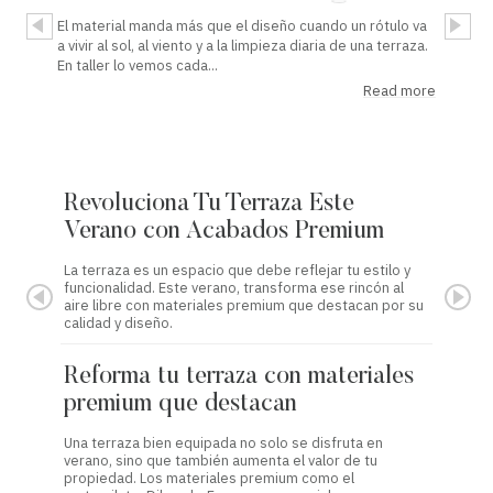
El material manda más que el diseño cuando un rótulo va
a vivir al sol, al viento y a la limpieza diaria de una terraza.
En taller lo vemos cada...
Read more
Revoluciona Tu Terraza Este
Refor
Verano con Acabados Premium
con 
La terraza es un espacio que debe reflejar tu estilo y
Este ver
funcionalidad. Este verano, transforma ese rincón al
acabados
aire libre con materiales premium que destacan por su
transfor
calidad y diseño.
metacril
Reforma tu terraza con materiales
Refor
premium que destacan
premi
Una terraza bien equipada no solo se disfruta en
Este ver
verano, sino que también aumenta el valor de tu
aspecto 
propiedad. Los materiales premium como el
material