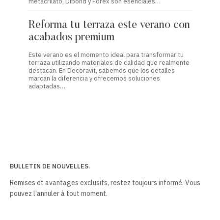
metacrilato, Dibond y Forex son esenciales…
estética
Reforma tu terraza este verano con
Refor
acabados premium
con 
Este verano es el momento ideal para transformar tu
Transfor
terraza utilizando materiales de calidad que realmente
clave pa
destacan. En Decoravit, sabemos que los detalles
acabados
marcan la diferencia y ofrecemos soluciones
estético
adaptadas…
BULLETIN DE NOUVELLES.
Remises et avantages exclusifs, restez toujours informé. Vous
pouvez l'annuler à tout moment.