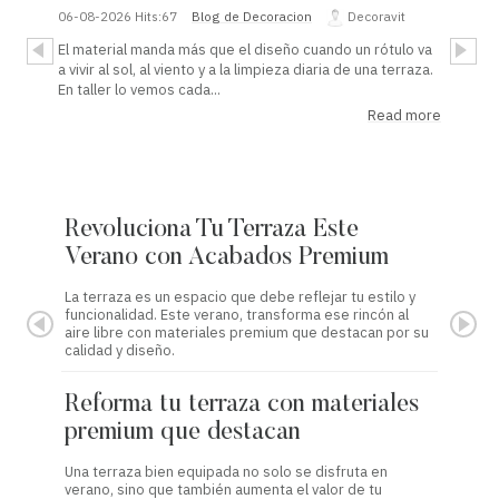
06-08-2026
Hits:
67
Blog de Decoracion
Decoravit
El material manda más que el diseño cuando un rótulo va
a vivir al sol, al viento y a la limpieza diaria de una terraza.
En taller lo vemos cada...
Read more
Revoluciona Tu Terraza Este
Refor
Verano con Acabados Premium
con 
La terraza es un espacio que debe reflejar tu estilo y
Este ver
funcionalidad. Este verano, transforma ese rincón al
acabados
aire libre con materiales premium que destacan por su
transfor
calidad y diseño.
metacril
Reforma tu terraza con materiales
Refor
premium que destacan
premi
Una terraza bien equipada no solo se disfruta en
Este ver
verano, sino que también aumenta el valor de tu
aspecto 