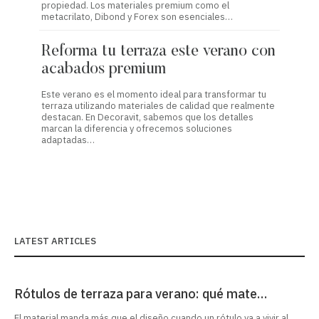
propiedad. Los materiales premium como el
material
metacrilato, Dibond y Forex son esenciales…
estética
Reforma tu terraza este verano con
Refor
acabados premium
con 
Este verano es el momento ideal para transformar tu
Transfor
terraza utilizando materiales de calidad que realmente
clave pa
destacan. En Decoravit, sabemos que los detalles
acabados
marcan la diferencia y ofrecemos soluciones
estético
adaptadas…
LATEST ARTICLES
Rótulos de terraza para verano: qué mate…
El material manda más que el diseño cuando un rótulo va a vivir al