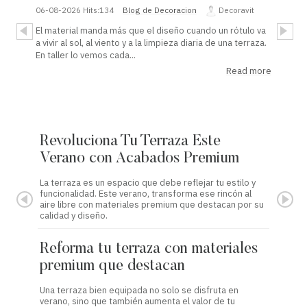
06-08-2026
Hits:
134
Blog de Decoracion
Decoravit
El material manda más que el diseño cuando un rótulo va
a vivir al sol, al viento y a la limpieza diaria de una terraza.
En taller lo vemos cada...
Read more
Revoluciona Tu Terraza Este
Refor
Verano con Acabados Premium
con 
La terraza es un espacio que debe reflejar tu estilo y
Este ver
funcionalidad. Este verano, transforma ese rincón al
acabados
aire libre con materiales premium que destacan por su
transfor
calidad y diseño.
metacril
Reforma tu terraza con materiales
Refor
premium que destacan
premi
Una terraza bien equipada no solo se disfruta en
Este ver
verano, sino que también aumenta el valor de tu
aspecto 