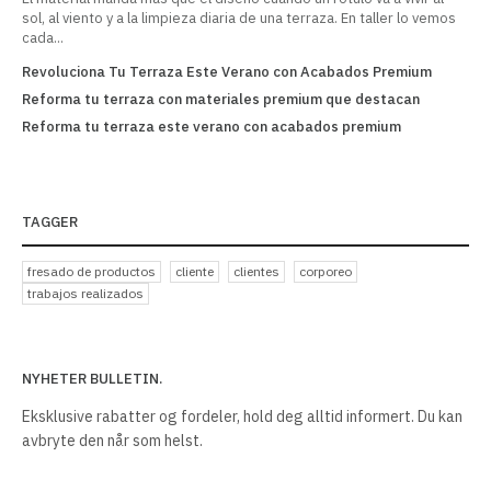
sol, al viento y a la limpieza diaria de una terraza. En taller lo vemos
cada...
Revoluciona Tu Terraza Este Verano con Acabados Premium
Re
Reforma tu terraza con materiales premium que destacan
Re
Reforma tu terraza este verano con acabados premium
Re
TAGGER
fresado de productos
cliente
clientes
corporeo
trabajos realizados
NYHETER BULLETIN.
Eksklusive rabatter og fordeler, hold deg alltid informert. Du kan
avbryte den når som helst.