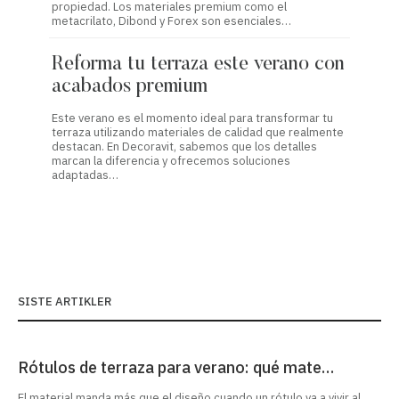
propiedad. Los materiales premium como el
material
metacrilato, Dibond y Forex son esenciales…
estética
Reforma tu terraza este verano con
Refor
acabados premium
con 
Este verano es el momento ideal para transformar tu
Transfor
terraza utilizando materiales de calidad que realmente
clave pa
destacan. En Decoravit, sabemos que los detalles
acabados
marcan la diferencia y ofrecemos soluciones
estético
adaptadas…
SISTE ARTIKLER
Rótulos de terraza para verano: qué mate…
El material manda más que el diseño cuando un rótulo va a vivir al