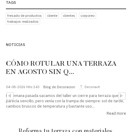
TAGS
fresado de productos
cliente
clientes
corporeo
trabajos realizados
NOTICIAS
CÓMO ROTULAR UNA TERRAZA
EN AGOSTO SIN Q…
04-08-2026
Hits:
143
Blog de Decoracion
Decoravit
La semana pasada sacamos del taller un cierre para terraza que
parecía sencillo, pero venía con la trampa de siempre: sol de tarde,
cambios bruscos de temperatura y bastante uso...
Read more
Reforma tu terraza con materiales
Refo