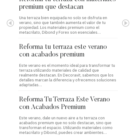
premium que destacan
prem
Una terraza bien equipada no solo se disfruta en
Este ve
verano, sino que también aumenta el valor de tu
aspecto
propiedad. Los materiales premium como el
materia
metacrilato, Dibond y Forex son esenciales…
estétic
Reforma tu terraza este verano
Refo
con acabados premium
con 
Este verano es el momento ideal para transformar tu
Transfo
terraza utilizando materiales de calidad que
clave p
realmente destacan. En Decoravit, sabemos que los
acabado
detalles marcan la diferencia y ofrecemos soluciones
es esté
adaptadas…
Tran
Reforma Tu Terraza Este Verano
Vera
con Acabados Premium
Mate
Este verano, dale un nuevo aire a tu terraza con
Este ver
acabados premium que no solo destacan, sino que
material
transforman el espacio. Utilizando materiales como
En Deco
metacrilato y Dibond, puedes crear ambientes…
metacri